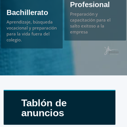
Profesional
Bachillerato
Preparación y
capacitación para el
Aprendizaje, búsqueda
salto exitoso a la
vocacional y preparación
empresa
para la vida fuera del
colegio.
Tablón de
anuncios