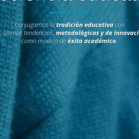
Conjugamos la
tradición educativa
con
s últimas tendencias
metodológicas y de innovac
como modelo de
éxito académico
.
dimensión
académica
modelo
propio