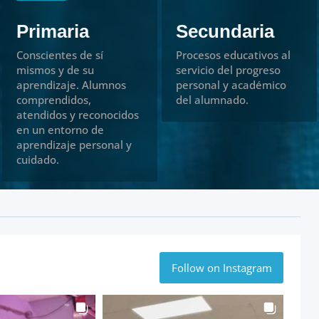
Primaria
Secundaria
Conscientes de sí
Procesos educativos al
mismos y de su
servicio del progreso
aprendizaje. Alumnos
personal y académico
comprendidos,
del alumnado.
atendidos y reconocidos
en un entorno de
aprendizaje personal y
cuidado.
Follow on Instagram