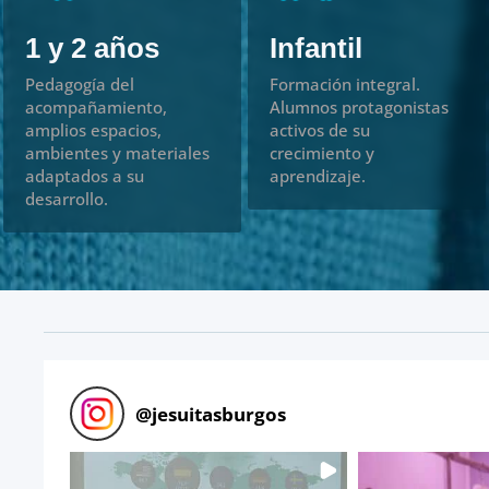
1 y 2 años
Infantil
Pedagogía del
Formación integral.
acompañamiento,
Alumnos protagonistas
amplios espacios,
activos de su
ambientes y materiales
crecimiento y
adaptados a su
aprendizaje.
desarrollo.
@
jesuitasburgos