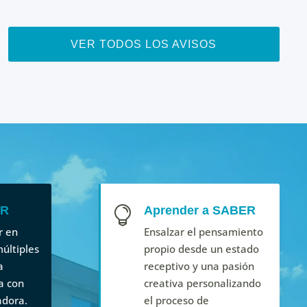
VER TODOS LOS AVISOS
ER
Aprender a SABER

r en
Ensalzar el pensamiento
últiples
propio desde un estado
a
receptivo y una pasión
a con
creativa personalizando
adora.
el proceso de