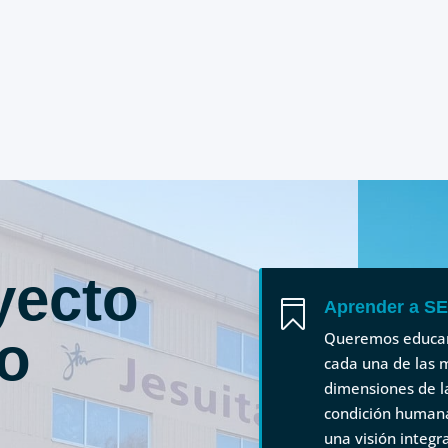
yecto
Aprender a S

o
Queremos educa
cada una de las m
dimensiones de l
condición human
una visión integr