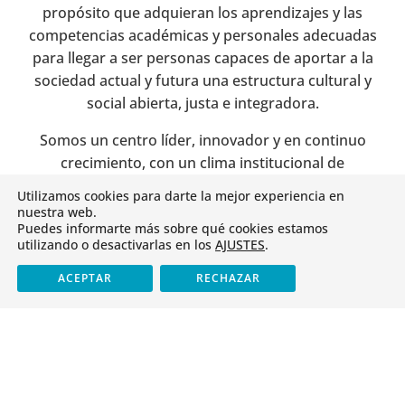
propósito que adquieran los aprendizajes y las
competencias académicas y personales adecuadas
para llegar a ser personas capaces de aportar a la
sociedad actual y futura una estructura cultural y
social abierta, justa e integradora.
Somos un centro líder, innovador y en continuo
crecimiento, con un clima institucional de
confianza, responsabilidad y libertad, con
Utilizamos cookies para darte la mejor experiencia en
capacidad de análisis crítico y actuación reflexiva.
nuestra web.
Puedes informarte más sobre qué cookies estamos
Ofrecemos una educación que afronta los retos
utilizando o desactivarlas en los
AJUSTES
.
que plantea el siglo XXI., con un equipo de
profesores en constante desarrollo y formación.
ACEPTAR
RECHAZAR