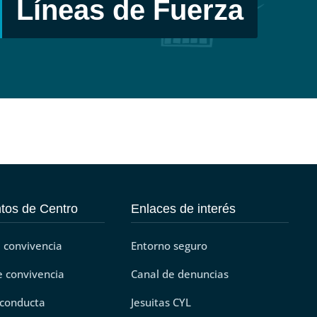
Líneas de Fuerza
líneasdefuerzasj
Trabajamos con los materiales de
os de Centro
Enlaces de interés
 convivencia
Entorno seguro
 convivencia
Canal de denuncias
 conducta
Jesuitas CYL