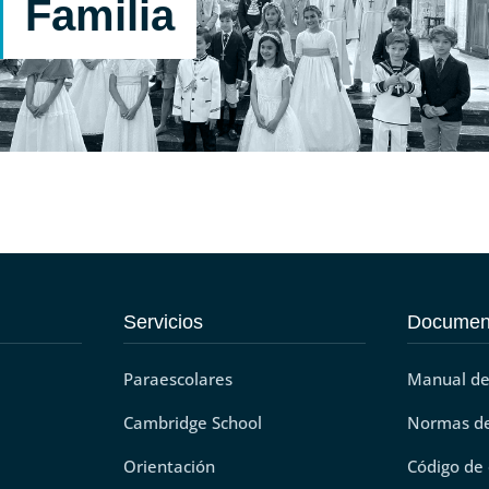
Familia
Actividades: Catequesis y celebraciones de Primeras
Comuniones – Eucaristía dominical de las 12 h. –
Catequesis a familias - Otras actividades y formaciones
Servicios
Document
Paraescolares
Manual de
Cambridge School
Normas de
Orientación
Código de