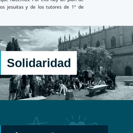
os jesuitas y de los tutores de 1º de
Solidaridad
Queremos ser hombres y mujeres para los demás,
comprometidos en la tarea de transformar el mundo en
Solidaridad
una sociedad fraterna y justa.
Actividades: Campaña solidarias en Navidad y contra el
hambre (Operación bocata, Marcha Entreculturas,
mercadillo…) – Voluntariado – Premio Solidaridad.
Líneas de Fuerza