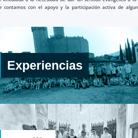
ue contamos con el apoyo y la participación activa de algun
Experiencias
Caminar, sentir, gustar, reír, llorar, abrazar, sufrir,
superarse, convivir, hablar, rezar y aprender de y con
otros.
Experiencias
Actividades: Jornadas de Pastoral – Peregrinaciones por
el Camino de Santiago – Jornadas Intercolegiales (6.º EP,
4º ESO, CFGB, CFGB y CFGS) – Baúl Magis – Oratorio -
Cuaderno de interioridad – Acompañamiento.
Familia
Las familias son la Iglesia doméstica donde Jesús crece.
Caminamos en la misma dirección.